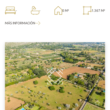
-
-
0 M²
1.367 M²
MÁS INFORMACIÓN