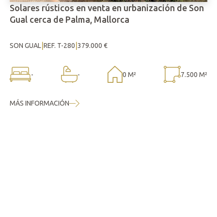
Solares rústicos en venta en urbanización de Son
Gual cerca de Palma, Mallorca
|
|
SON GUAL
REF. T-280
379.000 €
-
-
0 M²
7.500 M²
MÁS INFORMACIÓN