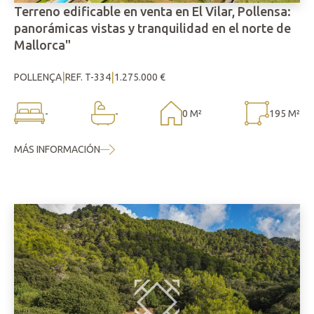
Terreno edificable en venta en El Vilar, Pollensa:
panorámicas vistas y tranquilidad en el norte de
Mallorca"
|
|
POLLENÇA
REF. T-334
1.275.000 €
-
-
0 M²
195 M²
MÁS INFORMACIÓN